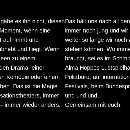
äbe es ihn nicht, diesen
Das hält uns nach all de
Moment, wenn eine
immer noch jung und wir 
t aufnimmt und
weiter so lange wir noch 
 abhebt und fliegt. Wenn
stehen können. Wo imm
deen zu einem
braucht, sei es im Schmi
nden Drama, einer
Alma Hoppes Lustspielha
en Komödie oder einem
Polittbüro, auf internatio
ben. Das ist die Magie
Festivals, beim Bundesp
sationstheaters, immer
und und und…
 – immer wieder anders.
Gemeinsam mit euch.