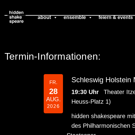
Zum
about
ensemble
feiern & events
Inhalt
springen
Termin-Informationen:
Schleswig Holstein 
FR.
28
19:30 Uhr
Theater Itz
AUG.
Heuss-Platz 1)
2026
hidden shakespeare mit
des Philharmonischen 