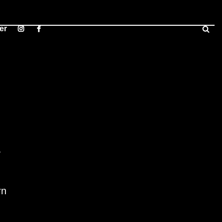
er
-
rn