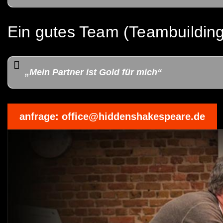
Ein gutes Team (Teambuilding
„Mein Partner ist Gold für mich“
anfrage: office@hiddenshakespeare.de