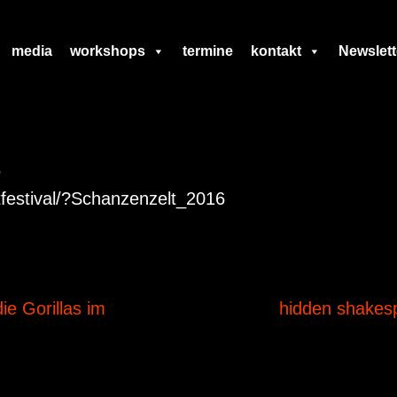
media
workshops
termine
kontakt
Newslett
6
tfestival/?Schanzenzelt_2016
e Gorillas im
hidden shakes