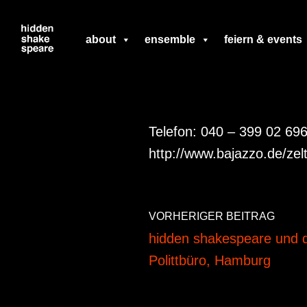
Zum
about
ensemble
feiern & events
Inhalt
springen
Telefon: 040 – 399 02 69
http://www.bajazzo.de/zel
VORHERIGER BEITRAG
hidden shakespeare und di
Polittbüro, Hamburg