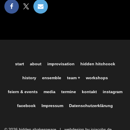
start
about
improvisation
hidden hitchcock
history
ensemble
team +
workshops
feiern & events
media
termine
kontakt
instagram
facebook
Impressum
Datenschutzerklärung
© 2026 hidden shakespeare |
webdesign by jojacobs.de