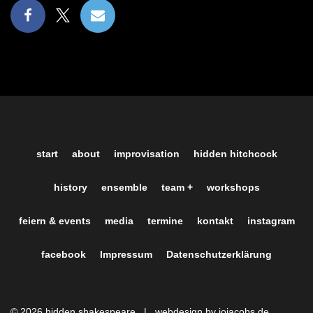
start
about
improvisation
hidden hitchcock
history
ensemble
team +
workshops
feiern & events
media
termine
kontakt
instagram
facebook
Impressum
Datenschutzerklärung
© 2026 hidden shakespeare |
webdesign by jojacobs.de