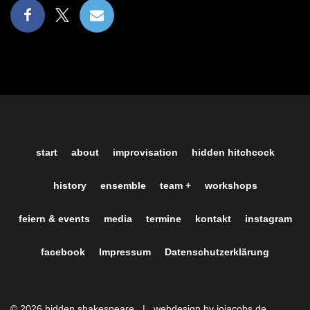
start
about
improvisation
hidden hitchcock
history
ensemble
team +
workshops
feiern & events
media
termine
kontakt
instagram
facebook
Impressum
Datenschutzerklärung
© 2026 hidden shakespeare |
webdesign by jojacobs.de