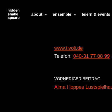
Zum
about
ensemble
feiern & events
Inhalt
springen
www.tivoli.de
Telefon:
040-31 77 88 99
VORHERIGER BEITRAG
Alma Hoppes Lustspielha