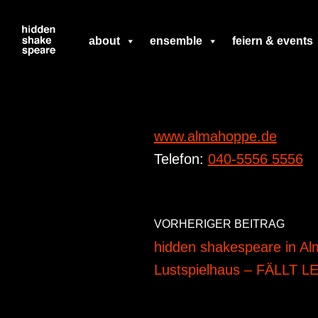
Zum
about
ensemble
feiern & events
Inhalt
springen
www.almahoppe.de
Telefon:
040-5556 5556
VORHERIGER BEITRAG
hidden shakespeare in A
Lustspielhaus – FÄLLT 