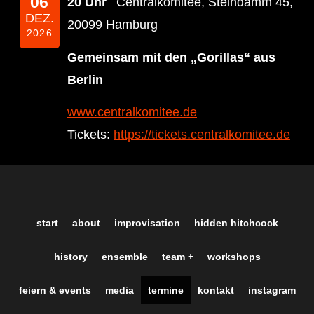
06
20 Uhr
Centralkomitee, Steindamm 45,
DEZ.
20099 Hamburg
2026
Gemeinsam mit den „Gorillas“ aus
Berlin
www.centralkomitee.de
Tickets:
https://tickets.centralkomitee.de
start
about
improvisation
hidden hitchcock
history
ensemble
team +
workshops
feiern & events
media
termine
kontakt
instagram