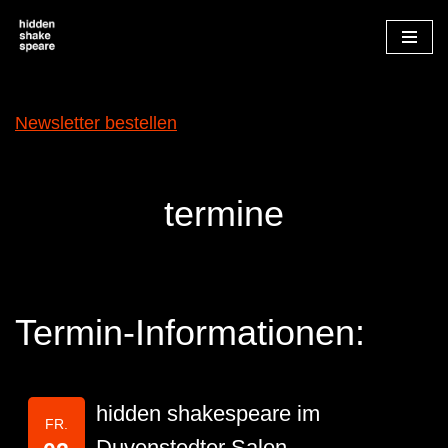
Zum
Inhalt
springen
Newsletter bestellen
termine
Termin-Informationen:
hidden shakespeare im
FR.
Duvenstedter Salon