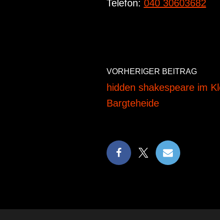
Telefon:
040 30603682
VORHERIGER BEITRAG
hidden shakespeare im Kl
Bargteheide